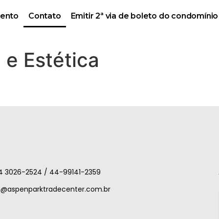
mento
Contato
Emitir 2ª via de boleto do condomínio
 e Estética
4 3026-2524 / 44-99141-2359
m@aspenparktradecenter.com.br