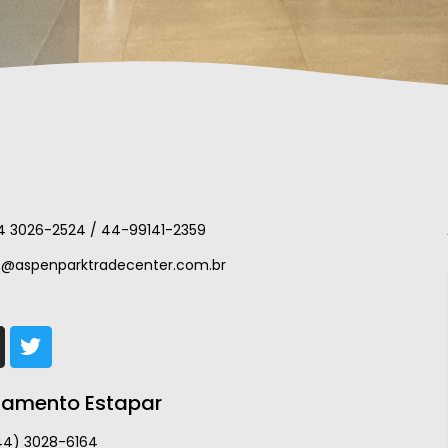
4 3026-2524 / 44-99141-2359
m@aspenparktradecenter.com.br
namento Estapar
44) 3028-6164